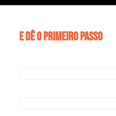
faça sua simulação ago
e dê o primeiro passo
para realizar seu sonho
Nome Completo
E-mail