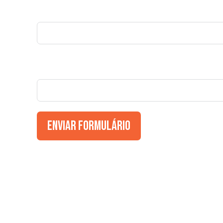
Telefone com DDD
Placa do Veículo Atual
Enviar Formulário