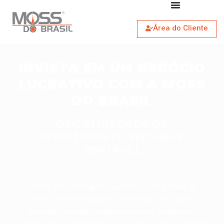
Área do Cliente
INVISTA EM UM NEGÓCIO
LUCRATIVO COM A MOSS
DO BRASIL
OPORTUNIDADE DE
INVESTIMENTO SEGURA E
RENTÁVEL
Invista em um negócio lucrativo com a Moss do
Brasil. Monte seu posto de ensaio com nosso
suporte completo e equipamentos modernos.