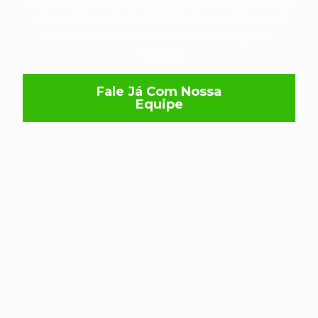
Garanta alta rentabilidade e segurança, aproveitando
a demanda constante. Transforme seu futuro com
uma oportunidade de investimento segura e
rentável.
Fale Já Com Nossa
Equipe