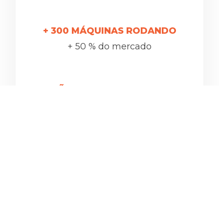
+ 300 MÁQUINAS RODANDO
+ 50 % do mercado
+ 6 MILHÕES DE CLIENTES POTENCIAIS
LUCRATIVIDADE 30%